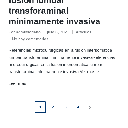
fusión lumbar
transforaminal
mínimamente invasiva
Por
adminsoriano
julio 6, 2021
Artículos
Publicado
Publicado
No hay comentarios
por
en
Referencias microquirúrgicas en la fusión intersomática
lumbar transforaminal mínimamente invasivaReferencias
microquirúrgicas en la fusión intersomática lumbar
transforaminal mínimamente invasiva Ver más >
Leer más
Paginación
1
2
3
4
SIGUIENTE
de
PÁGINA
entradas