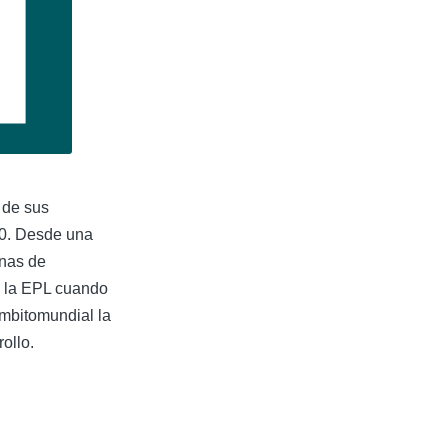
 de sus
30. Desde una
onas de
e la EPL cuando
ámbitomundial la
ollo.