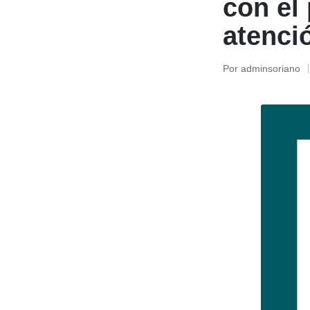
con el 
atenci
Por
adminsoriano
Publicado
por