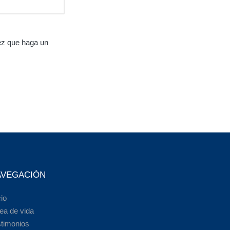
ez que haga un
AVEGACIÓN
cio
ea de vida
stimonios