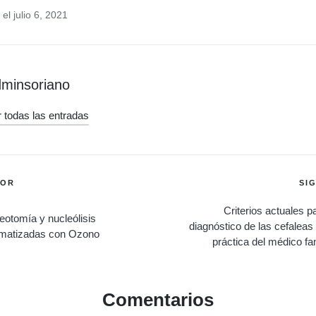
el julio 6, 2021
minsoriano
 todas las entradas
ión
IOR
SI
Criterios actuales pa
eotomía y nucleólisis
diagnóstico de las cefaleas 
matizadas con Ozono
práctica del médico fam
Comentarios