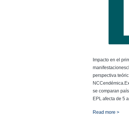
Impacto en el pri
manifestacionescl
perspectiva teóri
NCCendémica.Exist
se comparan paíse
EPL afecta de 5 a
Read more >