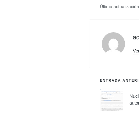
Última actualización 
ad
Ver
Navegac
ENTRADA ANTER
de
Nucl
auto
entradas