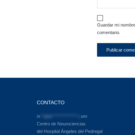
Guardar mi nombre,
comentario.
CONTACTO
in
**@dr**************.c
om
Centro de Neurociencias
del Hospital Ángeles del Pedregal